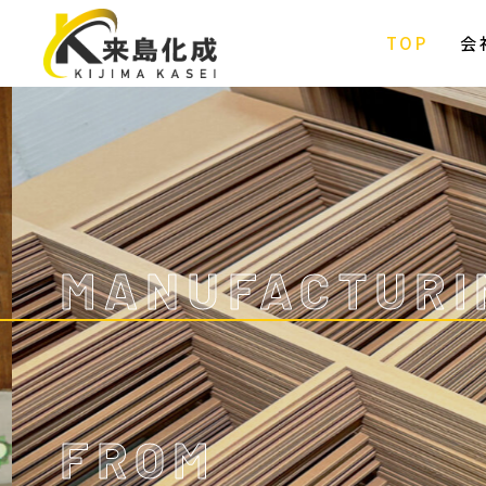
TOP
会
MANUFACTURI
FROM